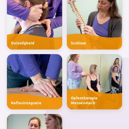
Duizeligheid
Scoliose
Oefentherapie
Reflexintegratie
Mensendieck