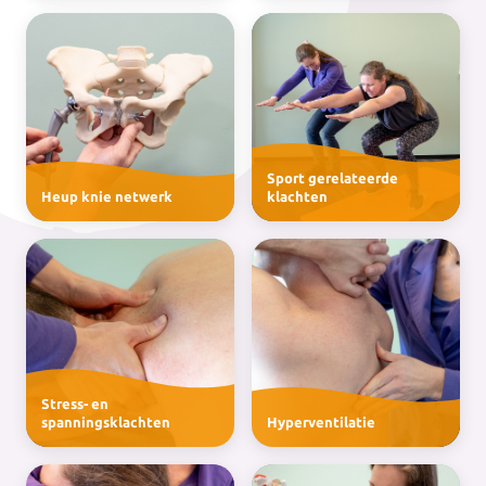
Sport gerelateerde
Heup knie netwerk
klachten
Stress- en
spanningsklachten
Hyperventilatie