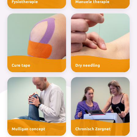
Fysiotherapie
Manuele therapie
Cure tape
Dry needling
Mulligan concept
Chronisch Zorgnet