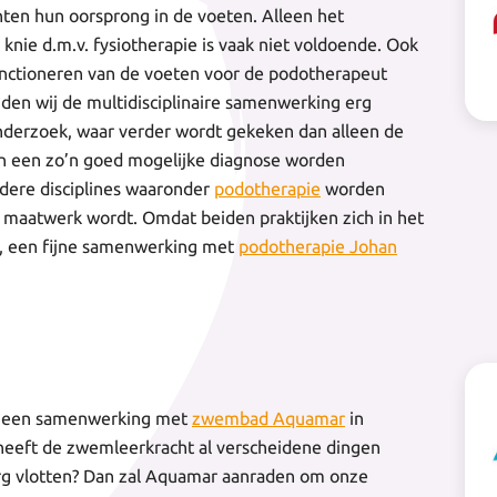
hten hun oorsprong in de voeten. Alleen het
 knie d.m.v. fysiotherapie is vaak niet voldoende. Ook
unctioneren van de voeten voor de podotherapeut
inden wij de multidisciplinaire samenwerking erg
onderzoek, waar verder wordt gekeken dan alleen de
 kan een zo’n goed mogelijke diagnose worden
rdere disciplines waaronder
podotherapie
worden
 maatwerk wordt. Omdat beiden praktijken zich in het
st, een fijne samenwerking met
podotherapie Johan
jk een samenwerking met
zwembad Aquamar
in
, heeft de zwemleerkracht al verscheidene dingen
erg vlotten? Dan zal Aquamar aanraden om onze