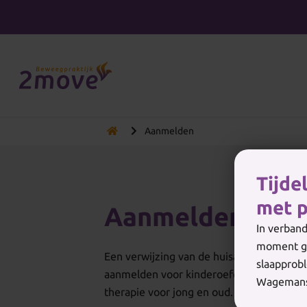
Aanmelden
Tijde
met p
Aanmelden
In verband
moment ge
Een verwijzing van de huisarts mag, maar i
slaapprobl
aanmelden voor kinderoefentherapie, oe
Wagemans
therapie voor jong en oud.