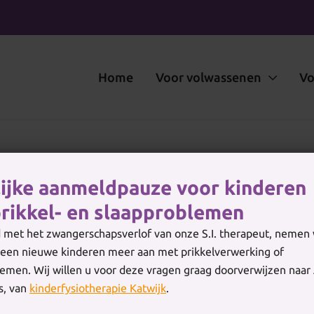
Home
Voor volwassenen
Vo
lijke aanmeldpauze voor kinderen
rikkel- en slaapproblemen
 met het zwangerschapsverlof van onze S.I. therapeut, nemen w
en nieuwe kinderen meer aan met prikkelverwerking of
s niet noodzakelijk. U mag zich direct bij ons
emen. Wij willen u voor deze vragen graag doorverwijzen naar 
fentherapie Mensendieck, fysiotherapie en manuele
, van
kinderfysiotherapie Katwijk
.