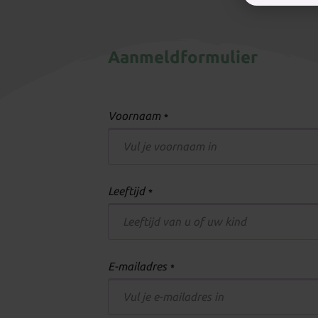
Aanmeldformulier
Voornaam
*
Leeftijd
*
E-mailadres
*