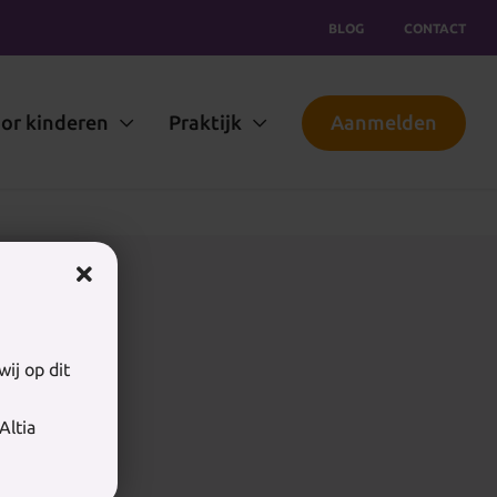
BLOG
CONTACT
or kinderen
Praktijk
Aanmelden
ij op dit
Altia